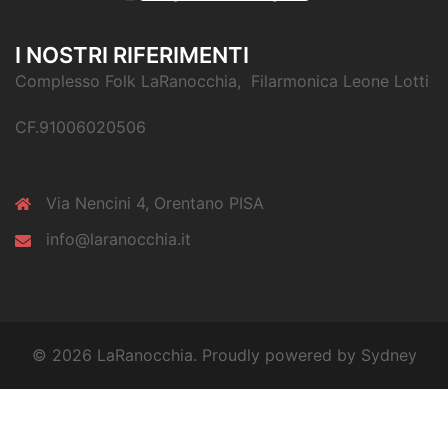
I NOSTRI RIFERIMENTI
Complesso Folk LaRanocchia, Filarmonica Leone Lotti
CF.91006020506
Via Nencini 4, Orentano PISA
info@laranocchia.it
© 2026 LaRanocchia. Proudly powered by
Sydney