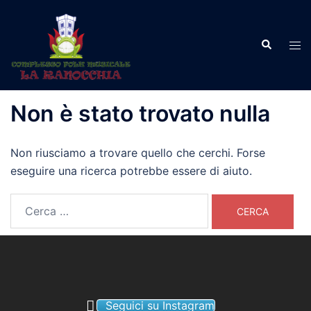
Vai
al
Cerca
contenuto
Mos
men
Non è stato trovato nulla
Non riusciamo a trovare quello che cerchi. Forse
eseguire una ricerca potrebbe essere di aiuto.
Ricerca
per:
Seguici su Instagram