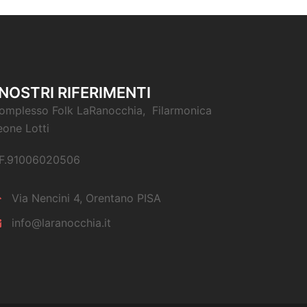
 NOSTRI RIFERIMENTI
omplesso Folk LaRanocchia, Filarmonica
eone Lotti
F.91006020506
Via Nencini 4, Orentano PISA
info@laranocchia.it