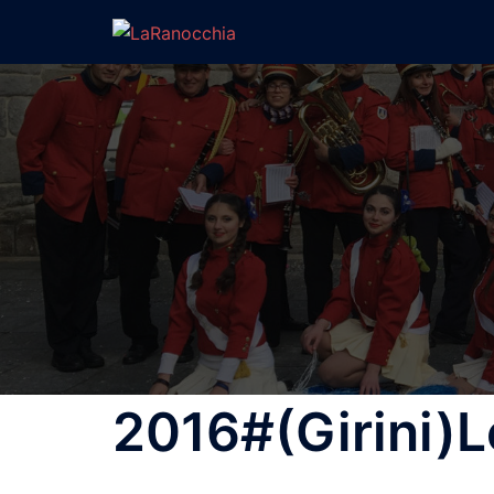
Vai
al
contenuto
2016#(Girini)