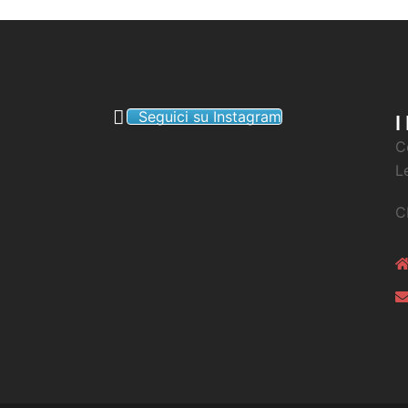
Seguici su Instagram
I
C
L
C