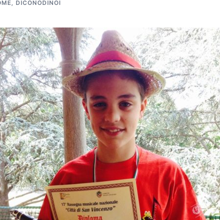
OME
,
DICONODINOI